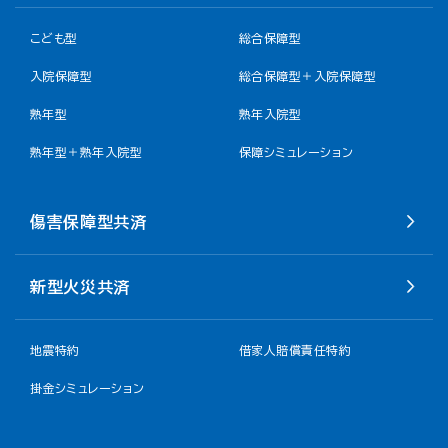
こども型
総合保障型
入院保障型
総合保障型＋入院保障型
熟年型
熟年入院型
熟年型＋熟年入院型
保障シミュレーション
傷害保障型共済
新型火災共済
地震特約
借家人賠償責任特約
掛金シミュレーション