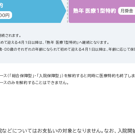
継続されます。
めて迎える4月1日以降は、「熟年 医療１型特約」へ継続となります。
歳・80歳
のそれぞれの年齢になられて初めて迎える4月1日以降は、年齢に応じて保
ース（「総合保障型」・「入院保障型」）を解約すると同時に医療特約も終了しま
ースのみを解約することはできません。
入院などについてはお支払いの対象となりません。なお、入院