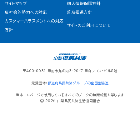
サイトマップ
個人情報保護方針
反社会的勢力への対応
普及推進方針
カスタマーハラスメントへの対応
サイトのご利用について
方針
〒400-0031 甲府市丸の内3-20-7 甲府フロントビル8階
元受団体：
都道府県民共済グループの全国生協連
当ホームページで使用しているすべてのデータの無断転載を禁じます
© 2026 山梨県民共済生活協同組合