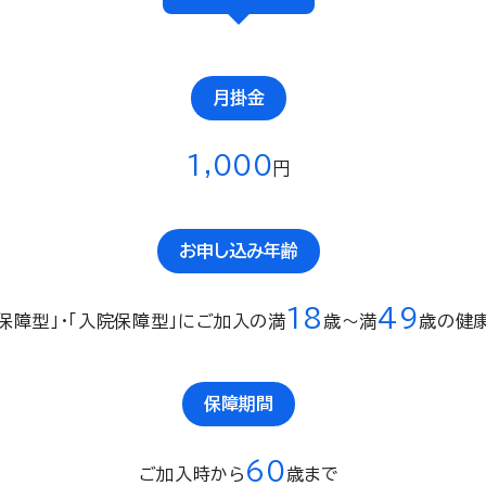
月掛金
1,000
円
お申し込み年齢
18
4
9
保障型」・「入院保障型」にご加入の満
歳〜満
歳の健
保障期間
60
ご加入時から
歳まで