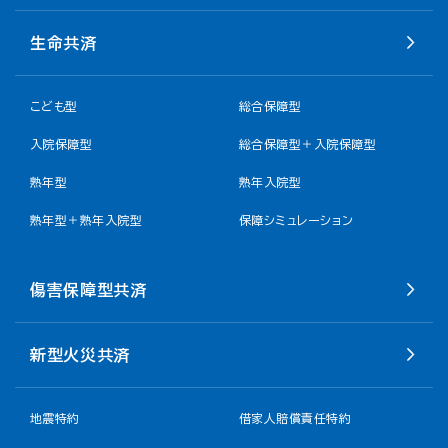
生命共済
こども型
総合保障型
入院保障型
総合保障型＋入院保障型
熟年型
熟年入院型
熟年型＋熟年入院型
保障シミュレーション
傷害保障型共済
新型火災共済
地震特約
借家人賠償責任特約