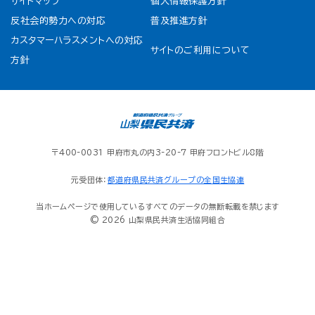
サイトマップ
個人情報保護方針
反社会的勢力への対応
普及推進方針
カスタマーハラスメントへの対応
サイトのご利用について
方針
〒400-0031 甲府市丸の内3-20-7 甲府フロントビル8階
元受団体：
都道府県民共済グループの全国生協連
当ホームページで使用しているすべてのデータの無断転載を禁じます
© 2026 山梨県民共済生活協同組合