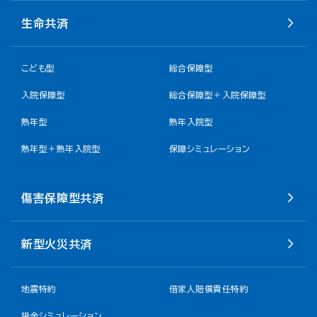
生命共済
こども型
総合保障型
入院保障型
総合保障型＋入院保障型
熟年型
熟年入院型
熟年型＋熟年入院型
保障シミュレーション
傷害保障型共済
新型火災共済
地震特約
借家人賠償責任特約
掛金シミュレーション