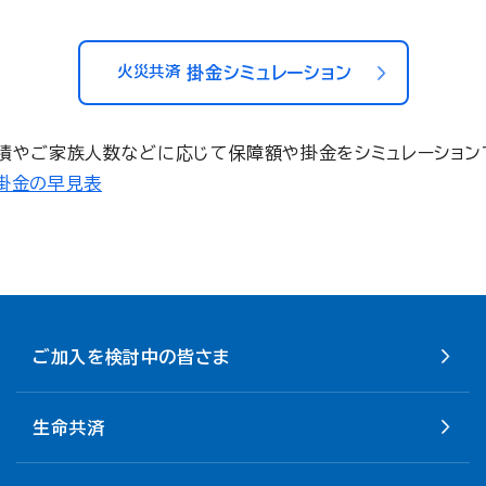
火災共済
掛金シミュレーション
積やご家族人数などに応じて保障額や掛金をシミュレーション
掛金の早見表
ご加入を検討中の皆さま
生命共済