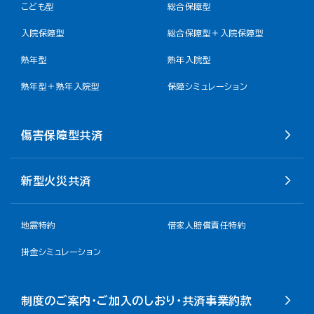
こども型
総合保障型
入院保障型
総合保障型＋入院保障型
熟年型
熟年入院型
熟年型＋熟年入院型
保障シミュレーション
傷害保障型共済
新型火災共済
地震特約
借家人賠償責任特約
掛金シミュレーション
制度のご案内・ご加入のしおり・共済事業約款