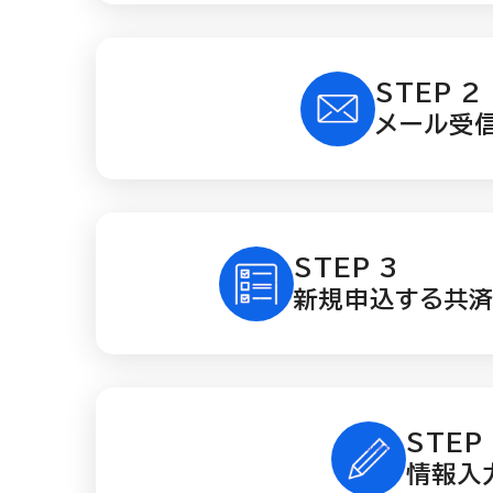
STEP 2
メール受
STEP 3
新規申込する共
STEP
情報入