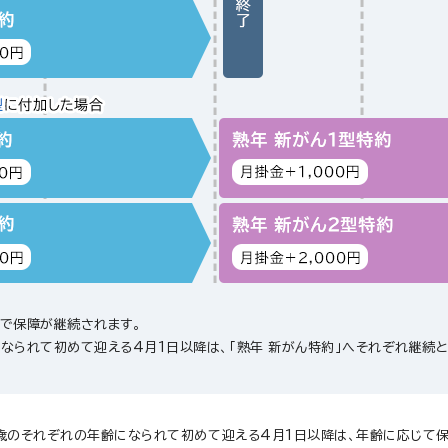
まで保障が継続されます。
になられて初めて迎える4月1日以降は、「熟年 新がん特約」へそれぞれ継続と
80歳のそれぞれの年齢になられて初めて迎える4月1日以降は、年齢に応じて