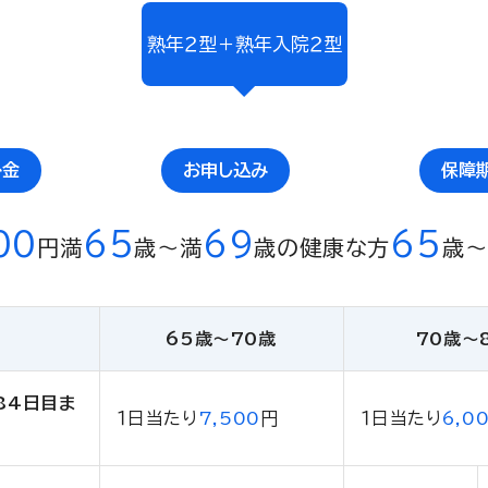
熟年２型＋熟年入院２型
掛金
お申し込み
保障
00
65
69
65
円
満
歳〜満
歳の健康な方
歳〜
65歳〜70歳
70歳〜
84日目ま
１日当たり
7,500
円
１日当たり
6,0