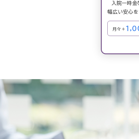
入院一時金
幅広い
安心を
1,0
月々＋