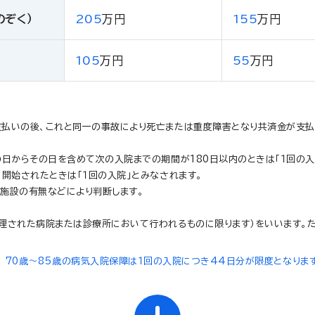
のぞく）
205
万円
155
万円
105
万円
55
万円
支払いの後、これと同一の事故により死亡または重度障害となり共済金が支
日からその日を含めて次の入院までの期間が180日以内のときは「１回の入
開始されたときは「１回の入院」とみなされます。
る施設の有無などにより判断します。
理された病院または診療所において行われるものに限ります）をいいます。た
70歳～85歳の病気入院保障は１回の入院につき44日分が限度となりま