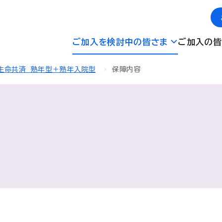
ご加入を検討中の皆さま
ご加入の皆
生命共済 熟年型＋熟年入院型
保障内容