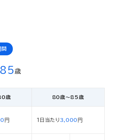
期間
85
歳
80歳
80歳〜85歳
00
円
１日当たり
3,000
円