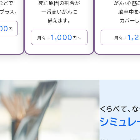
などで
死亡原因の割合が
がん・心筋
プラス。
一番高いがんに
脳卒中を
備えます。
カバーし
00
円
1,000
1,
月々＋
円～
月々＋
くらべて、な
シミュレ