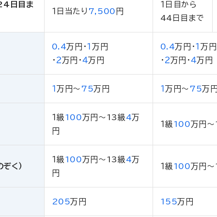
24日目ま
１日目から
１日当たり
7,500
円
44日目まで
0.4
万円
・
１
万円
0.4
万円
・
１
万円
・
２
万円
・
４
万円
・
２
万円
・
４
万円
１
万円
〜
75
万円
１
万円
〜
75
万
１級
100
万円
〜13級
4
万
１級
100
万円
〜
円
１級
100
万円
〜13級
4
万
のぞく）
１級
100
万円
〜
円
205
万円
155
万円