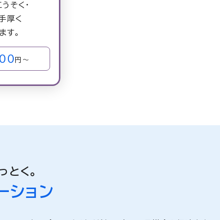
こうそく・
手厚く
ます。
200
円～
っとく。
ーション