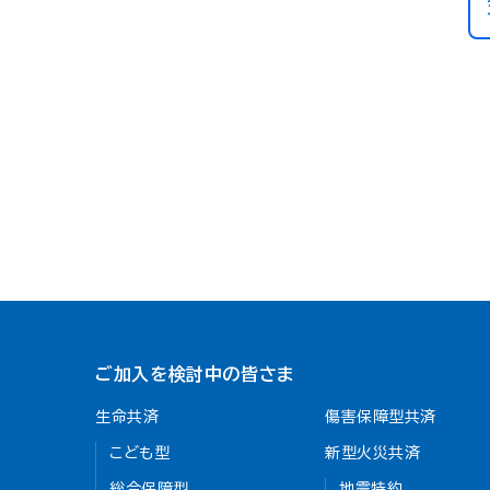
ご加入を検討中の皆さま
生命共済
傷害保障型共済
こども型
新型火災共済
総合保障型
地震特約