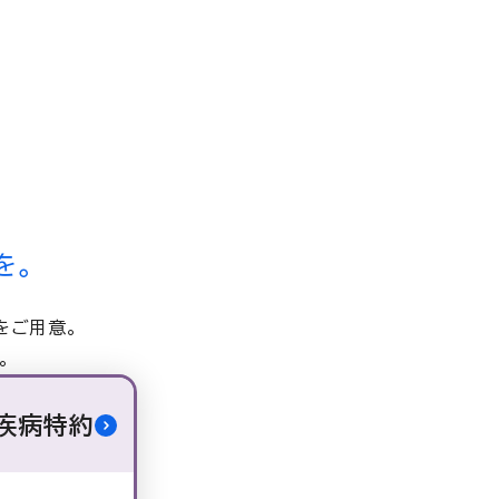
を。
をご用意。
。
疾病特約