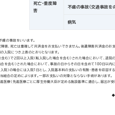
死亡・重度障
不慮の事故（交通事故を
害
病気
・不慮の事故をいいます。
度障害、死亡は重複して共済金をお支払いできません。後遺障害共済金のお
回の入院につき上表のとおりとなります。
含む）で２回以上入院（転入院した場合を含む）された場合において、退院の
合を含む）された場合において、事故の日からその日を含めて180日以内に
り入院）の場合には入院1日とし、入院基本料の支払いの有無・患者を収容す
当組合の定めによります。一部お支払いの対象とならない手術があります。
先進医療（先進医療ごとに厚生労働大臣が定める施設基準に適合し、届出が受