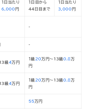
１日当たり
１日目から
１日当たり
6,000
円
44日目まで
3,000
円
-
円
-
１級
20
万円
〜13級
0.8
万
13級
4
万円
円
１級
20
万円
〜13級
0.8
万
13級
4
万円
円
55
万円