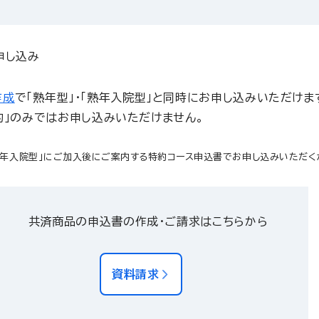
申し込み
作成
で「熟年型」・「熟年入院型」と同時にお申し込みいただけま
約」のみではお申し込みいただけません。
熟年入院型」にご加入後にご案内する特約コース申込書でお申し込みいただく
共済商品の申込書の作成・ご請求はこちらから
資料請求