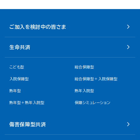
ご加入を検討中の皆さま
生命共済
こども型
総合保障型
入院保障型
総合保障型＋入院保障型
熟年型
熟年入院型
熟年型＋熟年入院型
保障シミュレーション
傷害保障型共済