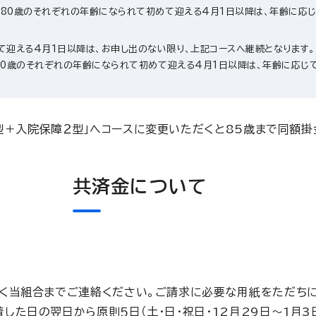
0歳・80歳のそれぞれの年齢になられて初めて迎える4月1日以降は、年齢に応
て迎える4月1日以降は、お申し出のない限り、上記コースへ継続となります。
歳・80歳のそれぞれの年齢になられて初めて迎える4月1日以降は、年齢に応じ
型＋入院保障２型」へコースに変更いただくと85歳まで同額掛
共済金について
く当組合までご連絡ください。ご請求に必要な用紙をただちに
た日の翌日から原則５日（土・日・祝日・12月29日～1月3