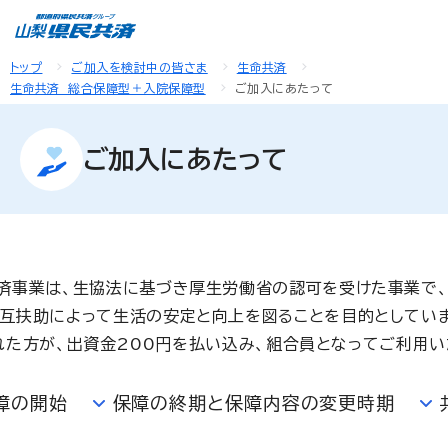
トップ
ご加入を検討中の皆さま
生命共済
生命共済 総合保障型＋入院保障型
ご加入にあたって
ご加入にあたって
済事業は、生協法に基づき厚生労働省の認可を受けた事業で
互扶助によって生活の安定と向上を図ることを目的としていま
れた方が、出資金200円を払い込み、組合員となってご利用い
障の開始
保障の終期と保障内容の変更時期