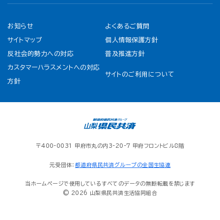
お知らせ
よくあるご質問
サイトマップ
個人情報保護方針
反社会的勢力への対応
普及推進方針
カスタマーハラスメントへの対応
サイトのご利用について
方針
〒400-0031 甲府市丸の内3-20-7 甲府フロントビル8階
元受団体：
都道府県民共済グループの全国生協連
当ホームページで使用しているすべてのデータの無断転載を禁じます
© 2026 山梨県民共済生活協同組合