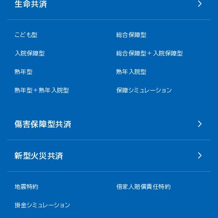
生命共済
こども型
総合保障型
入院保障型
総合保障型＋入院保障型
熟年型
熟年入院型
熟年型＋熟年入院型
保障シミュレーション
傷害保障型共済
新型火災共済
地震特約
借家人賠償責任特約
掛金シミュレーション