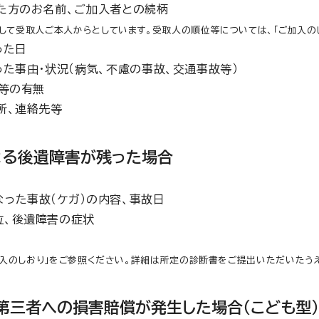
た方のお名前、ご加入者との続柄
として受取人ご本人からとしています。受取人の順位等については、「ご加入の
った日
た事由・状況（病気、不慮の事故、交通事故等）
術等の有無
所、連絡先等
よる後遺障害が残った場合
った事故（ケガ）の内容、事故日
位、後遺障害の症状
加入のしおり」をご参照ください。詳細は所定の診断書をご提出いただいたう
第三者への損害賠償が発生した場合（こども型）