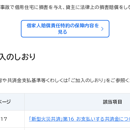
等の事故で借用住宅に損害を与え、貸主に法律上の損害賠償をし
借家人賠償責任特約の保障内容を
見る
入のしおり
容や共済金支払基準等くわしくは「ご加入のしおり」をご参照く
ページ
該当項目
17
「新型火災共済」第16 お支払いする共済金につ