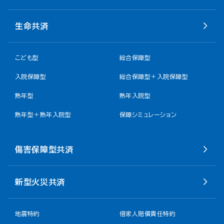
生命共済
こども型
総合保障型
入院保障型
総合保障型＋入院保障型
熟年型
熟年入院型
熟年型＋熟年入院型
保障シミュレーション
傷害保障型共済
新型火災共済
地震特約
借家人賠償責任特約