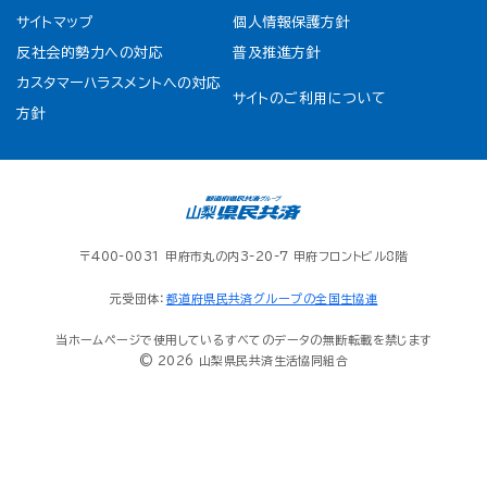
サイトマップ
個人情報保護方針
反社会的勢力への対応
普及推進方針
カスタマーハラスメントへの対応
サイトのご利用について
方針
〒400-0031 甲府市丸の内3-20-7 甲府フロントビル8階
元受団体：
都道府県民共済グループの全国生協連
当ホームページで使用しているすべてのデータの無断転載を禁じます
© 2026 山梨県民共済生活協同組合