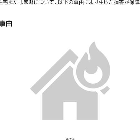
住宅または家財について、以下の事由により生じた損害が保障
事由