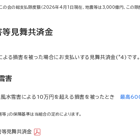
会の総支払限度額（2026年4月1日現在、地震等は3,000億円、この限
害等見舞共済金
*
による損害を被った場合にお支払いする見舞共済金(
4)です
雪害
・風水雪害による10万円を超える損害を被ったとき
最高60
害等」の保障基準は当組合の定めによります。
害等見舞共済金