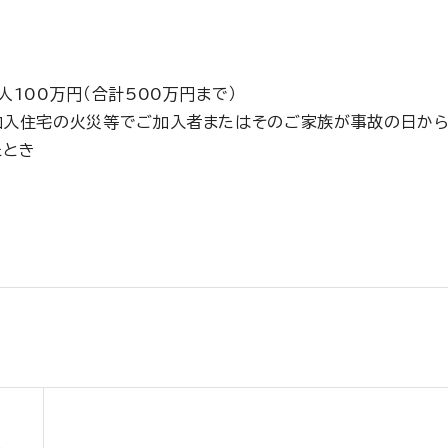
1人100万円（合計500万円まで）
加入住宅の火災等でご加入者またはそのご家族が事故の日から
たとき