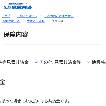
トップ
ご加入の皆さま
共済金のご請求手続き
新型火災共済
手続きの流れ
保障内容
保障内容
害等見舞共済金
その他 見舞共済金等
地震特
金
を被った場合にお支払いする共済金です。