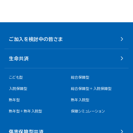
ご加入を検討中の皆さま
生命共済
こども型
総合保障型
入院保障型
総合保障型＋入院保障型
熟年型
熟年入院型
熟年型＋熟年入院型
保障シミュレーション
傷害保障型共済