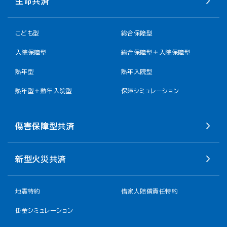
生命共済
こども型
総合保障型
入院保障型
総合保障型＋入院保障型
熟年型
熟年入院型
熟年型＋熟年入院型
保障シミュレーション
傷害保障型共済
新型火災共済
地震特約
借家人賠償責任特約
掛金シミュレーション