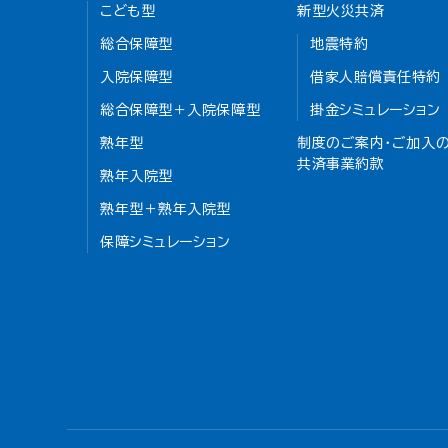
こども型
新型火災共済
総合保障型
地震特約
入院保障型
借家人賠償責任特約
総合保障型＋入院保障型
掛金シミュレーション
熟年型
制度のご案内・ご加入の
共済事業約款
熟年入院型
熟年型＋熟年入院型
保障シミュレーション