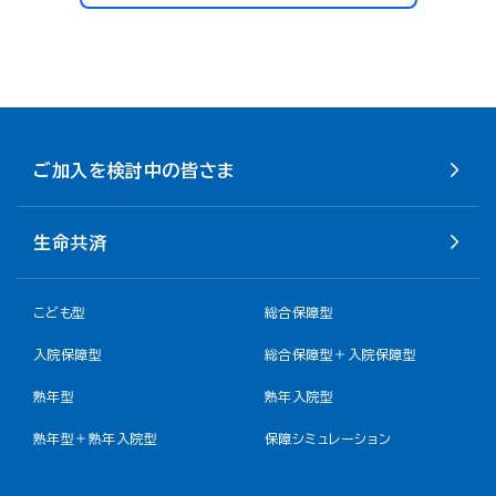
ご加入を検討中の皆さま
生命共済
こども型
総合保障型
入院保障型
総合保障型＋入院保障型
熟年型
熟年入院型
熟年型＋熟年入院型
保障シミュレーション