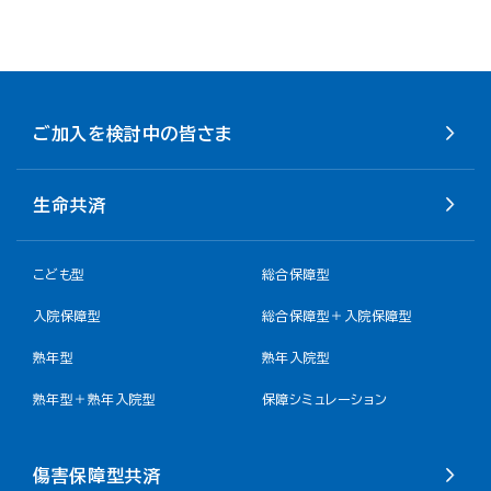
ご加入を検討中の皆さま
生命共済
こども型
総合保障型
入院保障型
総合保障型＋入院保障型
熟年型
熟年入院型
熟年型＋熟年入院型
保障シミュレーション
傷害保障型共済