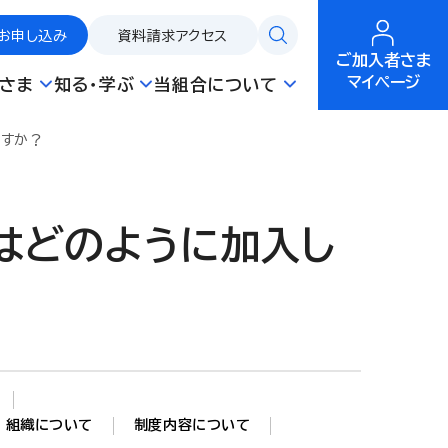
お申し込み
資料請求
アクセス
ご加入者さま
マイページ
さま
知る・学ぶ
当組合について
ですか？
はどのように加入し
組織について
制度内容について