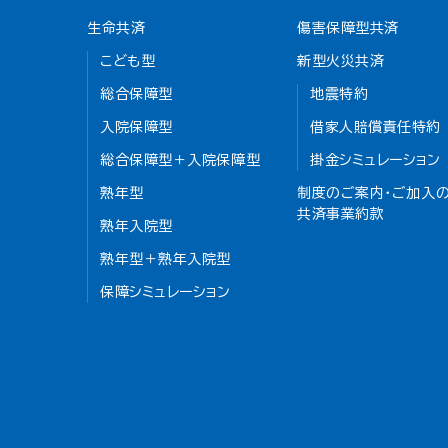
生命共済
傷害保障型共済
こども型
新型火災共済
総合保障型
地震特約
入院保障型
借家人賠償責任特約
総合保障型＋入院保障型
掛金シミュレーション
熟年型
制度のご案内・ご加入の
共済事業約款
熟年入院型
熟年型＋熟年入院型
保障シミュレーション