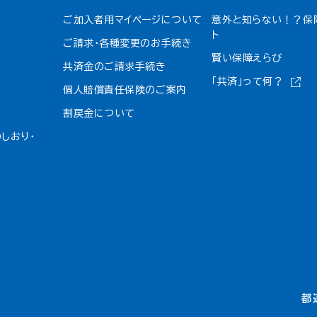
ご加入者用マイページについて
意外と知らない！？保
ト
ご請求・各種変更のお手続き
賢い保障えらび
共済金のご請求手続き
「共済」って何？
個人賠償責任保険のご案内
割戻金について​
しおり・
都