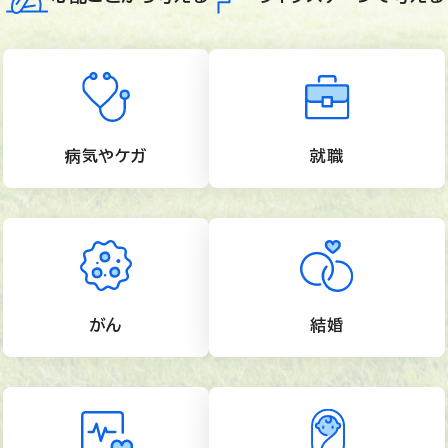
病気やケガ
就職
がん
結婚