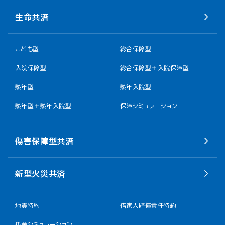
生命共済
こども型
総合保障型
入院保障型
総合保障型＋入院保障型
熟年型
熟年入院型
熟年型＋熟年入院型
保障シミュレーション
傷害保障型共済
新型火災共済
地震特約
借家人賠償責任特約
掛金シミュレーション