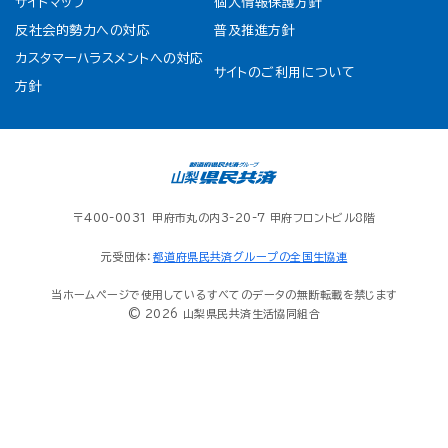
サイトマップ
個人情報保護方針
反社会的勢力への対応
普及推進方針
カスタマーハラスメントへの対応
サイトのご利用について
方針
〒400-0031 甲府市丸の内3-20-7 甲府フロントビル8階
元受団体：
都道府県民共済グループの全国生協連
当ホームページで使用しているすべてのデータの無断転載を禁じます
© 2026 山梨県民共済生活協同組合